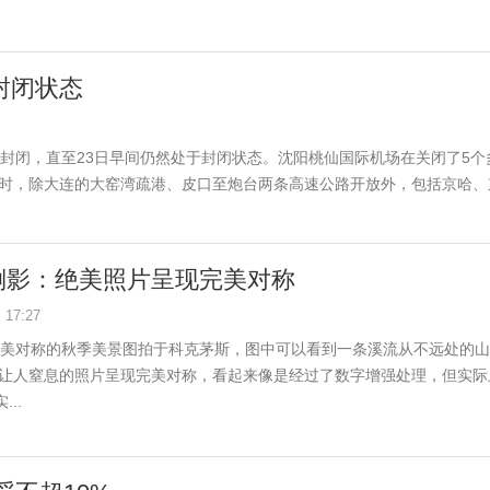
封闭状态
封闭，直至23日早间仍然处于封闭状态。沈阳桃仙国际机场在关闭了5个
时，除大连的大窑湾疏港、皮口至炮台两条高速公路开放外，包括京哈、
的倒影：绝美照片呈现完美对称
17:27
幅完美对称的秋季美景图拍于科克茅斯，图中可以看到一条溪流从不远处的
人窒息的照片呈现完美对称，看起来像是经过了数字增强处理，但实际
..