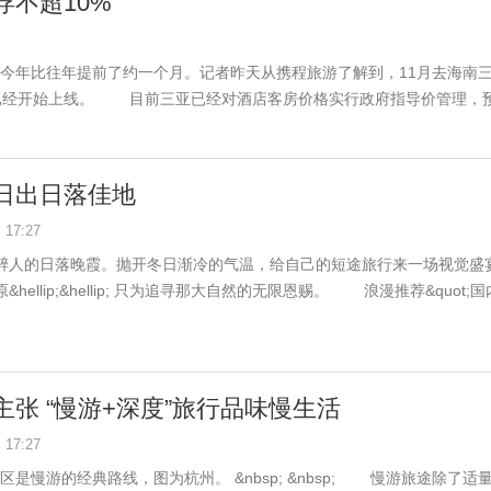
浮不超10%
但今年比往年提前了约一个月。记者昨天从携程旅游了解到，11月去海南
品也已经开始上线。 目前三亚已经对酒店客房价格实行政府指导价管理，
日出日落佳地
17:27
醉人的日落晚霞。抛开冬日渐冷的气温，给自己的短途旅行来一场视觉盛宴
ellip;&hellip; 只为追寻那大自然的无限恩赐。 浪漫推荐&quot;国内
张 “慢游+深度”旅行品味慢生活
17:27
地区是慢游的经典路线，图为杭州。 &nbsp; &nbsp; 慢游旅途除了适