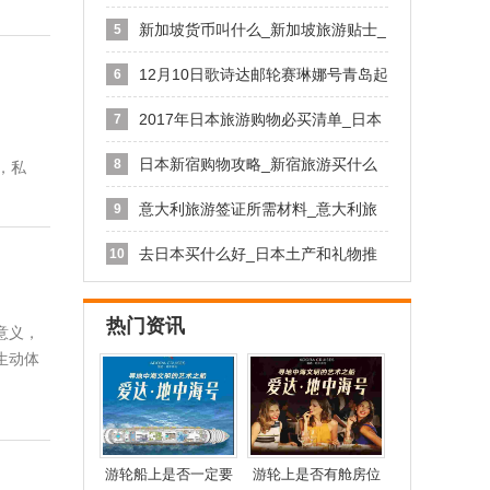
旅游
新加坡货币叫什么_新加坡旅游贴士_
5
青
12月10日歌诗达邮轮赛琳娜号青岛起
6
2017年日本旅游购物必买清单_日本
7
日本新宿购物攻略_新宿旅游买什么
8
，私
好
意大利旅游签证所需材料_意大利旅
9
游签
去日本买什么好_日本土产和礼物推
10
荐
热门资讯
意义，
生动体
游轮船上是否一定要
游轮上是否有舱房位