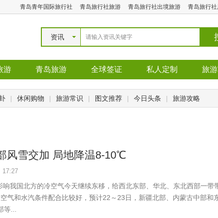
青岛青年国际旅行社
青岛旅行社旅游
青岛旅行社出境旅游
青岛旅行社
资讯
旅游
青岛旅游
全球签证
私人定制
旅游
卦
|
休闲购物
|
旅游常识
|
图文推荐
|
今日头条
|
旅游攻略
风雪交加 局地降温8-10℃
17:27
始影响我国北方的冷空气今天继续东移，给西北东部、华北、东北西部一带带
冷空气和水汽条件配合比较好，预计22～23日，新疆北部、内蒙古中部和
...