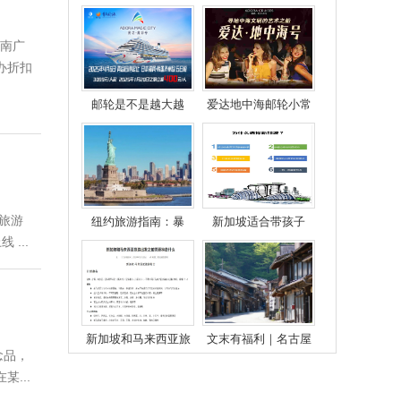
收取护照？可以不收
于海面下？
吗？
心南广
办折扣
邮轮是不是越大越
爱达地中海邮轮小常
好？
识
旅游
纽约旅游指南：暴
新加坡适合带孩子
走“大苹果”！
吗？
...
新加坡和马来西亚旅
文末有福利｜名古屋
念品，
游出发之前需要准备
出发2小时，感受最地
什么
道的江户风情！
...