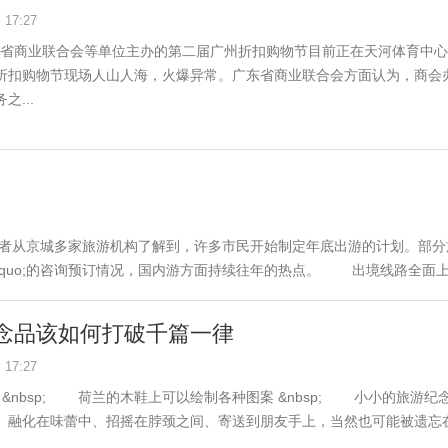
17:27
广东省商业联合会等单位主办的第二届广州折扣购物节目前正在天河体育中
折扣购物节现场人山人海，火爆异常。广东省商业联合会方面认为，商会
...
者从京城多家旅游机构了解到，许多市民开始制定年底出游的计划。部分
rdquo;的咨询预订情况，国内游方面持续往年的热点。 出境线路全面上线 
念品该如何打破千篇一律
17:27
 &nbsp; 荷兰的木鞋上可以绘制各种图案 &nbsp; 小小的旅游纪
、融化在味蕾中、招摇在脖颈之间、寄送到朋友手上，当然也可能被遗忘在某