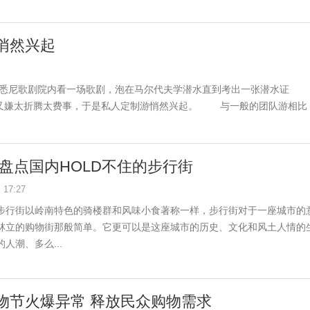
悄然兴起
悉尼歌剧院内看一场歌剧，泡在马尔代夫学潜水直到考出一张潜水证
满足，自助游又嫌太折腾太费事，于是私人定制游悄然兴起。 与一般的团队游相比
 盘点国内HOLD不住的步行街
17:27
步行街以岭南特色的骑楼群和风味小食著称一样，步行街对于一座城市的
林立的购物街那般简单。它更可以是这座城市的历史、文化和风土人情的
人潮、多么...
物节火爆异常 释放民众购物需求