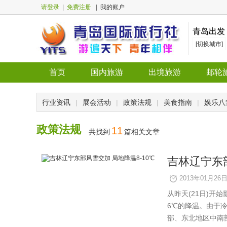
请登录
|
免费注册
|
我的账户
青岛出发
[切换城市]
首页
国内旅游
出境旅游
邮轮
行业资讯
|
展会活动
|
政策法规
|
美食指南
|
娱乐八
政策法规
11
共找到
篇相关文章
吉林辽宁东部
2013年01月26日 
从昨天(21日)开
6℃的降温。由于
部、东北地区中南部等