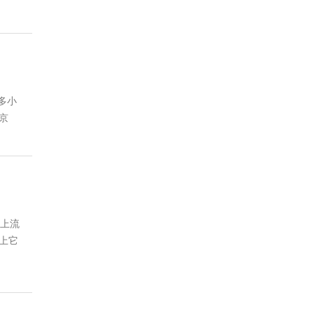
多小
京
山上流
上它