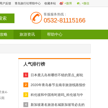
用户反馈
青岛旅行社帮助中心
收藏本站
+微博
+微信
客服服务热线：
0532-81115166
攻略
旅游资讯
帮助中心
人气排行榜
日本鹿儿岛有哪些不错的景点_邮轮
1
目的
2020年青岛春节去南非旅游线路报价
2
来4-
科伦坡和中国有时差吗_科伦坡与中
3
东南
国的
新加坡著名旅游名城新加坡等必去的
4