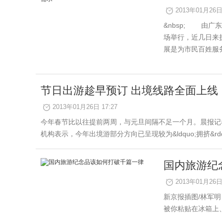
2013年01月26日 
&nbsp; 由
场举行，近几日来
展是为市民百姓服务之
节日出游趁早预订 出境线路全面上线
2013年01月26日 17:27
今年春节比以往提前两周，与元旦间隔不足一个月。晨报记
机构表示，今年出境游部分方向已呈现较为&ldquo;拥挤&
国内旅游纪
2013年01月26日 
新京报插图/林军明
被你粘贴在冰箱上