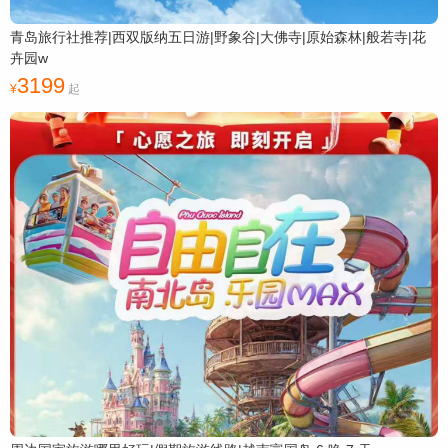
青岛旅行社推荐|西双版纳五日游|野象谷|大佛寺|原始森林|般若寺|花
卉园w
3199
起