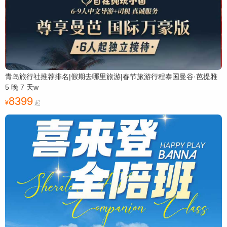
青岛旅行社推荐排名|假期去哪里旅游|春节旅游行程泰国曼谷·芭提雅
5 晚 7 天w
8399
起