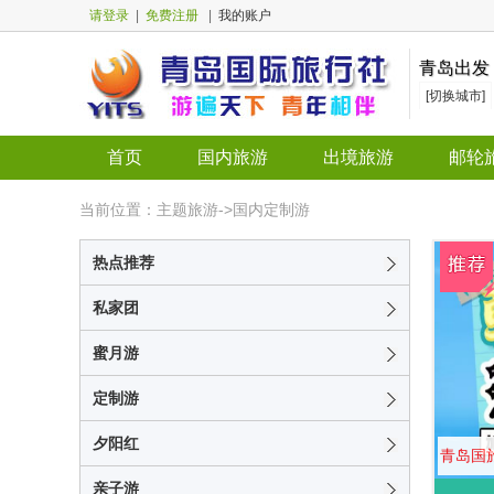
请登录
|
免费注册
|
我的账户
青岛出发
[切换城市]
首页
国内旅游
出境旅游
邮轮
当前位置：主题旅游->国内定制游
热点推荐
私家团
蜜月游
定制游
夕阳红
青岛国旅
亲子游