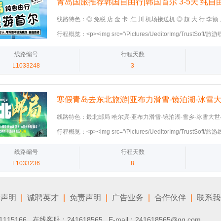
青岛国旅推荐韩国自由行|韩国首尔 3-5天 纯自
线路特色：◎ 免税 店 金 卡 ,仁 川 机场接送机 ◎ 超 大 行 李额 ,
店 ◎ 全程 高速 WIFI（ 2-3 人 家 庭 为 单 位 1 台） 青
行程概览：<p><img src="/Pictures/UeditorImg/TrustSof
到韩国自由行|青岛国旅电话 青岛国旅电话：13210235978 张
荐韩国自由行韩国首尔/2024-12-20/451eef05-5545-4c11-a28c-2
title="图片 1.jpg" /><img src="/Pictures/UeditorImg/Tru
线路编号
行程天数
推荐韩国自由行韩国首尔/2024-12-20/ed9e5db0-fa9e-45c2-bf04-
L1033248
3
title="图片 2.jpg" /><img src="/Pictures/UeditorImg/Tru
推荐韩国自由行韩国首尔/2024-12-20/2af82594-d77f-40e4-a61a
title="图片 3.jpg" /></p>
寒假青岛去东北旅游|亚布力滑雪-镜泊湖-冰雪大
温克驯鹿园8日
线路特色：最北邮局 哈尔滨-亚布力滑雪-镜泊湖-雪乡-冰雪大世
园8日游（30人封顶 满16人上2+1航空陆地仓、纯玩O自费O
行程概览：<p><img src="/Pictures/UeditorImg/TrustSof
语：雪乡的木屋 ，被雪蘑菇包裹，清晨的雾淞在灯笼村落中闪
东北旅游亚布力滑雪镜/2024-12-15/49a91305-ef5b-41f6-b20b-e
炕头，等你来坐一坐。在这冰天雪地可以讲述温暖的童话故事！
title="图片 1.jpg" /><img src="/Pictures/UeditorImg/Tru
线路编号
行程天数
假青岛到哈尔滨多少钱|寒假青岛到哈尔滨报名电话 青岛到哈尔滨旅游
去东北旅游亚布力滑雪镜/2024-12-15/36d2934a-31b3-4799-a0e5
L1033236
8
洁
title="图片 2.jpg" /><img src="/Pictures/UeditorImg/Tru
去东北旅游亚布力滑雪镜/2024-12-15/f1849f08-deb3-4c81-96f5-4
title="图片 3.jpg" /><img src="/Pictures/UeditorImg/Tru
律声明
|
诚聘英才
|
免责声明
|
广告业务
|
合作伙伴
|
联系我
去东北旅游亚布力滑雪镜/2024-12-15/2f8851c9-3a28-4f8d-be26
title="图片 4.jpg" /></p>
1115166 在线客服：
241618565
E-mail：241618565@qq.com