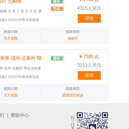
由行 无购物
4315人关注
购物 无 忧 ◎ 首 尔 市 区 酒
岛国旅推荐韩国自由行|青岛国旅推荐
详情
t/旅游线路/L1033248青岛国旅推
洁
53e8bd2ffb8.jpg"
stSoft/旅游线路/L1033248青岛国旅
发团日期
线路类型
6443658af11d.jpg"
天天发团
自由行
stSoft/旅游线路/L1033248青岛国旅
-4e43df0980ba.jpg"
¥
7580
起
世界-漠河-北极村-鄂
3213人关注
界-漠河-北极村-鄂温克驯鹿
购物O景区交通） 设计师寄
详情
t/旅游线路/L1033236寒假青岛去
光，还有传来热乎乎温度的
bc0ab7fee77.jpg"
 寒假青岛到哈尔滨旅游|寒
stSoft/旅游线路/L1033236寒假青岛
发团日期
线路类型
：18660281011 张
-361f6aab38da.jpg"
天天发团
跟团游定制游
stSoft/旅游线路/L1033236寒假青岛
f53c4bdd0f8.jpg"
stSoft/旅游线路/L1033236寒假青岛
们
|
帮助中心
-c6aaa588bb34.jpg"