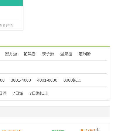
驯鹿园8日
查看详情
蜜月游
爸妈游
亲子游
温泉游
定制游
000
3001-4000
4001-8000
8000以上
日游
7日游
7日游以上
¥
2780
起