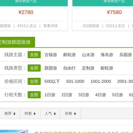
自由行 无购物
雪大世界-漠河-北极村-鄂温克
推荐旅游产品
推荐旅游产品
¥
2780
¥
7580
日跟团游
|
4315人关注
|
查看详情
8日跟团游
|
3213人关注
|
定制游跟团旅游
线路主题：
全部
古镇游
邮轮游
山水游
海岛游
乐园游
线路类型：
全部
跟团游
自由行
定制游
邮轮游
价格区间：
全部
500以下
501-1000
1001-2000
2001-3
行程天数：
全部
1日游
2日游
3日游
4日游
5日游
6
推荐
特惠
人气
价格