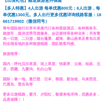
【出境礼包】赠送旅游意外保险
【多人特惠】
4人出游 每单优惠800元
；
6人出游
，每
单优惠
1300元
。
多人出行更多优惠详询线路客服
：
18
661719902
（微信同号）
青年国际旅行社常年承接代订各种星级酒店、各种商务车
、
旅游车，
提供优秀导游服务、会议接待等各种业务；另有青
岛
一日游、
二日游
，
烟台蓬莱、威海、泰山曲阜及青岛出发
到全国各地的各种旅游线路，团队散客均接。
旅游推荐
：
国内：呼伦贝尔草原、坝上草原、张家界、云南、桂林、北
京、西藏、九寨沟、长白山等
国际：泰一地、曼巴普、日本、韩国、新加坡、马来西亚、
巴厘岛、普吉岛等
更多出游线路，蜜月、夕阳红，敬请来电详询，优惠多多，
品质保障！！