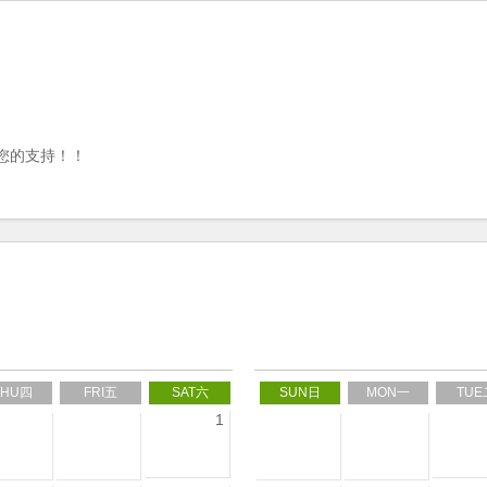
您的支持！！
THU四
FRI五
SAT六
SUN日
MON一
TUE
1