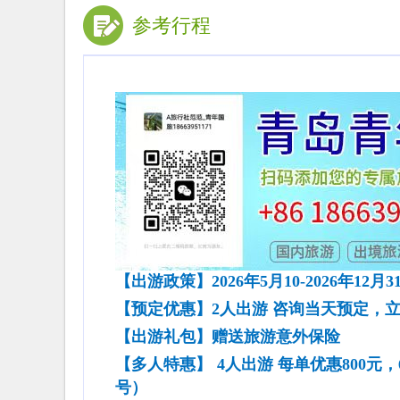
参考行程
【出游
政策
】
202
6
年
5月
10-2026年12
月
3
【预定优惠】
2人出游 咨询当天预定，立
【出
游
礼包】赠送旅游意外保险
【多人特惠】
4人出游 每单优惠800元
号）