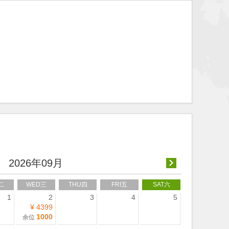
2026年09月
二
WED三
THU四
FRI五
SAT六
1
2
3
4
5
¥ 4399
1000
余位