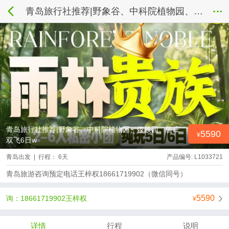
青岛旅行社推荐|野象谷、中科院植物园、傣族园、告庄双飞6日w
青岛旅行社推荐|野象谷、中科院植物园、傣族园、告庄
5590
双飞6日w
青岛出发 | 行程： 6天
产品编号: L1033721
青岛旅游咨询预定电话王梓权18661719902（微信同号）
5590
询：18661719902王梓权
详情
行程
说明