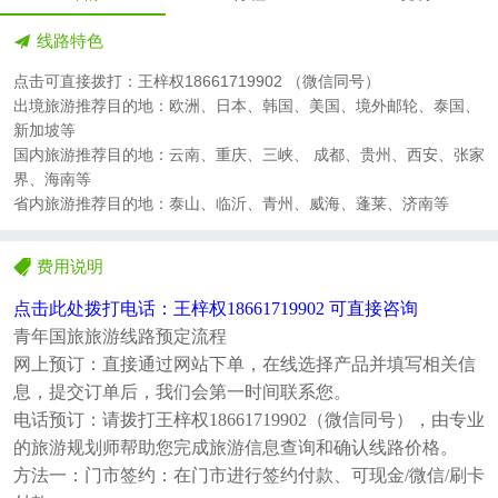
线路特色
点击可直接拨打：王梓权18661719902 （微信同号）
出境旅游推荐目的地：欧洲、日本、韩国、美国、境外邮轮、泰国、
新加坡等
国内旅游推荐目的地：云南、重庆、三峡、 成都、贵州、西安、张家
界、海南等
省内旅游推荐目的地：泰山、临沂、青州、威海、蓬莱、济南等
费用说明
点击此处拨打电话：王梓权
18661719902 可直接咨询
青年国旅
旅游线路预定流程
网上预订：直接通过网站下单，在线选择产品并填写相关信
息，提交订单后，
我们
会第一时间联系您。
电话预订：请拨打
王梓权
1
8661719902
（微信同号），由
专业
的旅游规划师
帮助您完成旅游信息查询和确认线路价格。
方法一：门市签约：在门市进行签约付款、可现金
/微信/刷卡