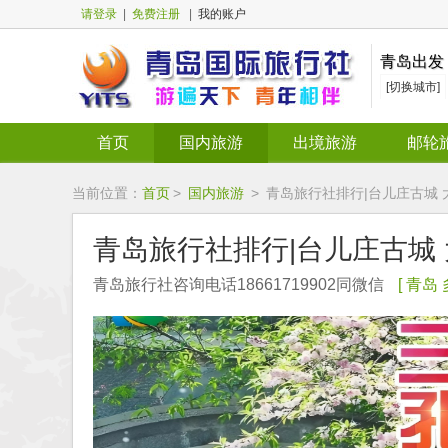
请登录
|
免费注册
|
我的账户
青岛出发
[切换城市]
首页
国内旅游
出境旅游
邮轮
当前位置：
首页
>
国内旅游
>
青岛旅行社排行|台儿庄古城 
青岛旅行社排行|台儿庄古城
青岛旅行社咨询电话18661719902同微信
[ 青岛