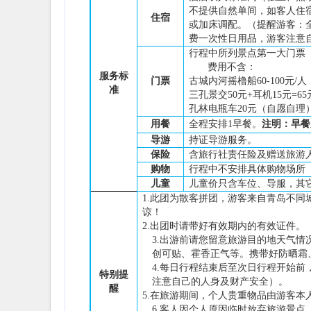
不提供自然单间，如客人住
住宿
或加床调配。
（
提醒游客：
费一次性日用品，游客注意
行程
中
所
列
景点
第一大
门票
费用不含：
服务
标
门票
古城内河摇橹船
60-100元
准
三孔景交
50元+耳机15元=
孔林电瓶车
20元（自愿自理
用餐
全程安排
1
早餐
。
注明：早餐
导游
持证导游服务。
保险
含旅行社责任险
及赠送
旅游
购物
行程中不安排具体购物场所
儿童
儿童价只含
车位
、导服，
其
1.此团为散客拼团，游客来自青岛不
谅！
2.出团时请带好有效期内的有效证件。
3.
出游前请您留意旅游目的地天气情
创可贴、霍香正气等。携带好防晒霜
4.每日行程结束后至次日行程开始
特别提
注意自己的人身及财产安全）。
醒
5.在旅游期间，个人贵重物品由游客本
6.客人因个人原因临时放弃旅游景