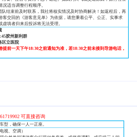
情况适当调整行程顺序。
团队结束前及时联系，我社将核实情况及时协商解决！如返程后，再
游客交回的《游客意见单》为依据，请您秉着公平、公正、实事求
或虚填者归来后投诉将无法受理。
城
-6:45胶州新利群
珠路区立医院
游提前一天下午
18:30之前通知为准，若18:30之前未接到导游电话，
661719902 可直接咨询
车型，确保
一人一
正座
。
电视、空调）