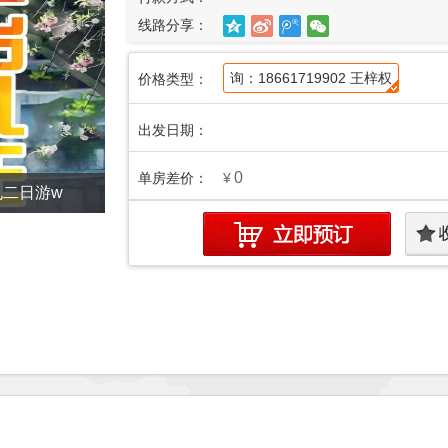
线路分享：
询：18661719902 王梓权
价格类型：
出发日期：
0
单房差价：
¥
孔二日游w