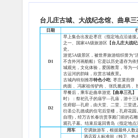
台儿庄古城、大战纪念馆、曲阜三
日期
早上集合出发赴枣庄（指定地点沿途接
之一、国家
4A
级旅游区
【台儿庄大战纪
史。
游览
5A
级景区，被世界旅游组
织誉为
“
D
1
不含外河画舫船）它是以历史遗存为依
城观光，文化体验，爱国教育，等为一
古运河的韵味
，
欣赏古城夜景
。
古城内
特别推荐
特色小吃
: 枣庄菜煎饼
肉面 、冯家祖传驴肉 、张氏脆皮鸡 、辣子鸡
早餐后，乘车赴曲阜
游览
【曲阜三孔】
时）：祭祀孔子的庙宇—孔庙，
游十三
住府邸
—孔府，
由大堂、二堂、三堂进
D2
衍圣公孔德成的住宅后堂楼，孔府花园
自理)
，
经万古长春坊赏享殿门前的石雕
观孔子墓
。结束后
返回青岛（指定地点
用车
空调旅游车，根据最终
人数
酒店双人标准间（独卫、热