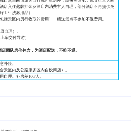
现自然单间请游客自行现付单房差，或拼房调配，或安排三人间
酒店入住匙牌押金及酒店内消费客人自理
，部分酒店不再提供免
好卫生洗漱用品
）
包括景区内另行收取的费用
），
赠送景点不参加不退费用。
（自愿自理）。
元（上车交付导游）
酒店团队房价包含，为酒店配送，不吃不退。
意外险。
含
景区内及
公路服务区
内自设商店
）
。
用自理
。补房差
100/人。