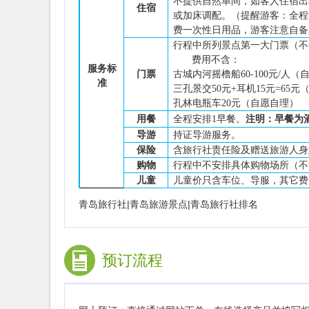
不提供自然单间，如客人住宿出
住宿
或加床调配。
（
提醒游客：
全程
费一次性日用品，游客注意自备
行程
中
所
列
景点
第一大
门票（不
费用不含：
服务
标
门票
古城内河摇橹船
60-100元/人
准
三孔景交
50元+耳机15元=65
孔林电瓶车
20元（自愿自理）
用餐
全程安排
1
早餐
。
注明：早餐为
导游
持证导游服务。
保险
含旅行社责任险
及赠送
旅游人身
购物
行程中不安排具体购物场所
（
不
儿童
儿童价只含
车位
、导服，
其
它
费
青岛旅行社|青岛旅游景点|青岛旅行社排名
预订流程