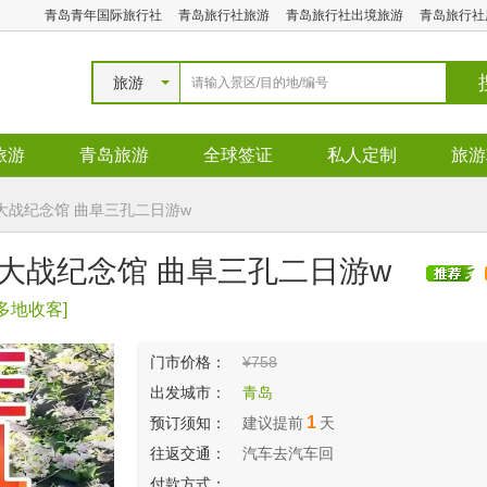
青岛青年国际旅行社
青岛旅行社旅游
青岛旅行社出境旅游
青岛旅行社
旅游
旅游
青岛旅游
全球签证
私人定制
旅游
大战纪念馆 曲阜三孔二日游w
 大战纪念馆 曲阜三孔二日游w
 多地收客]
门市价格：
¥758
出发城市：
青岛
1
预订须知：
建议提前
天
往返交通：
汽车去汽车回
付款方式：