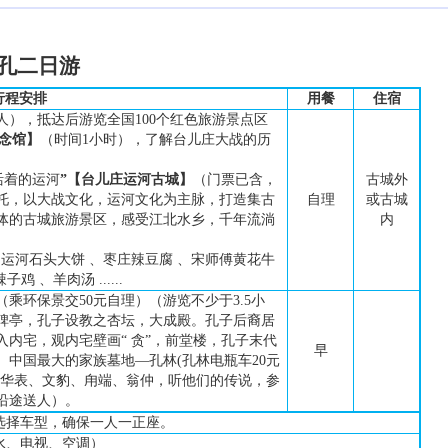
孔二日游
行
程
安
排
用餐
住宿
人），抵达后游览全国
100
个红色旅游景点区
念馆】
（时间
1
小时），了解台儿庄大战的历
活着的运
河
”
【
台儿庄运河古城
】
（门票已含，
古城外
托，以大战文化，运河文化为主脉，打造集古
自理
或古城
体的古城旅游景区，感受江北水乡，千年流淌
内
 运河石头大饼 、枣庄辣豆腐 、宋师傅黄花牛
 、羊肉汤 ......
（乘环保景交
50元自理）（游览不少于3.5小
碑亭，孔子设教之杏坛，大成殿。
孔子后裔居
入内宅，观内宅壁画
“ 贪”，前堂楼，孔子末代
早
。
中国最大的家族墓地
—孔林
(孔林电瓶车20元
华表、文豹、甪端、翁仲，听他们的传说，参
沿途送人）。
选择车型，确保
一人一
正座
。
水、电视、空调）