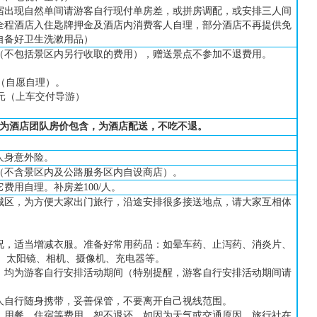
宿出现自然单间请游客自行现付单房差，或拼房调配，或安排三人间
全程酒店入住匙牌押金及酒店内消费客人自理
，部分酒店不再提供免
自备好卫生洗漱用品
）
（不包括景区内另行收取的费用
），
赠送景点不参加不退费用。
/人（自愿自理）。
65元（上车交付导游）
）
为酒店团队房价包含，为酒店配送，不吃不退。
人身意外险。
（
不含
景区内及
公路服务区
内自设商店
）
。
它
费用自理
。补房差
100/人。
同城区，为方便大家出门旅行，沿途安排很多接送地点，请大家互相体
况，适当增减衣服。准备好常用药品：如晕车药、止泻药、消炎片、
、太阳镜、相机、摄像机、充电器等。
前，均为游客自行安排活动期间（特别提醒，游客自行安排活动期间请
人自行随身携带，妥善保管，
不要离开自己视线范围。
点、用餐、住宿等费用，恕不退还。如因为天气或交通原因，旅行社在