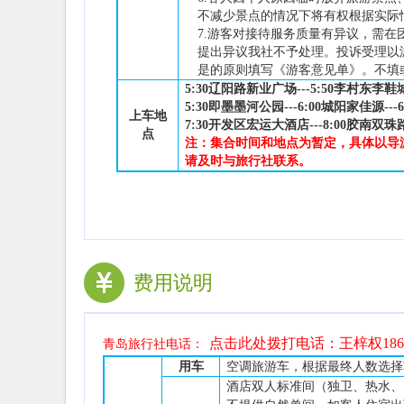
不减少景点的情况下将有权根据实际
7.
游客对接待服务质量有异议，需在
提出异议我社不予处理。
投诉受理以
是的原则填写《游客意见单》。
不填
5:30辽阳路新业广场---5:50李村东李鞋
5:30即墨墨河公园---6:00城阳家佳源--
上车地
7:30开发区宏运大酒店---8:00胶南双
点
注：集合时间和地点为暂定，具体以导
请及时与旅行社联系。
费用说明
点击此处拨打电话：王梓权
18
青岛旅行社电话：
用车
空调旅游车，根据最终
人数选择
酒店双人标准间（独卫、热水、