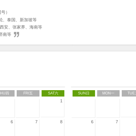
同号）
轮、泰国、新加坡等
、西安、张家界、海南等
济南等
THU四
FRI五
SAT六
SUN日
MON一
TUE
1
6
7
8
6
7