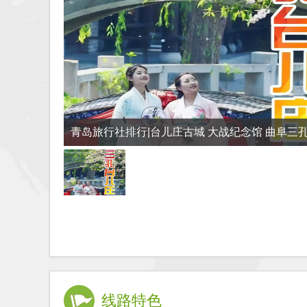
青岛旅行社排行|台儿庄古城 大战纪念馆 曲阜三
线路特色